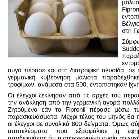
μολυσ
Fip
εντοπ
Βέλγι
στη Γ
Σύμφω
Südde
παρ
εντο
αυγά πέρασε και στη διατροφική αλυσίδα, σε 
γερμανική κυβέρνηση μάλιστα παραδέχθηκ
τροφίμων, ανάμεσα στα 500, εντοπίστηκαν ίχνη
Οι έλεγχοι ξεκίνησαν από τις αρχές του περ
την ανάκληση από την γερμανική αγορά πολλ
Ζητούμενο εάν το Fipronil πέρασε μέσω 
παρασκευάσματα. Μέχρι τέλος του μηνός θα 
οι έλεγχοι σε συνολικά 800 δείγματα. Όμως σ
αποτελέσματα που εξασφάλισε η εφη
αποδεικνύεται ότι η συγκεκριμένη ουσία ανιχνε