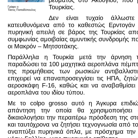
ρεύματος στο Ακουγιού, που β
Τουρκίας.
Γράφει ο
Τάσος Παπαδόπουλος
Δεν είναι τυχαίο άλλωστ
κατευθυνόμενα από το καθεστώς Ερντογάν
πυρηνική απειλή σε βάρος της Τουρκίας απ
συμφωνίας αμοιβαίας αμυντικής συνδρομής 
οι Μακρόν – Μητσοτάκης.
Παράλληλα η Τουρκία μετά την άρνηση τ
παραδώσει τα 100 μαχητικά αεροπλάνα πέμπτη
της προμήθειας των ρωσικών αντιβαλλιστ
επιχειρεί να επαναπροσεγγίσει τις ΗΠΑ, ζητ
αεροσκάφη F-16, καθώς και να αναβαθμίσει 
αεροπλάνα του ιδίου τύπου.
Με το colpo grosso αυτό η Άγκυρα επιδιώκ
απάντηση την οποία θα χρησιμοποιήσει
δικαιολογήσει την περαιτέρω πρόσδεση της στ
και ταυτόχρονα να ζητήσει τεχνογνωσία από τ
αναπτύξει πυρηνικά όπλα, με πρόσχημα την