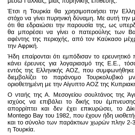
μέσω Γαλλίας, μιας πυρηνικής επίθεσης.
Έτσι η Τουρκία θα χρησιμοποιήσει την Ελλ
στόχο να γίνει πυρηνική δύναμη. Με αυτή την 
ότι θα εδραιώσει την παρουσία της, ως υπερ
θα μπορέσει να γίνει ο πατερούλης των Β
αφέντης της περιοχής, από τον Καύκασο μέχ
την Αφρική.
Ήδη επαίρονται ότι εμπόδισαν το ερευνητικό 
κάνει έρευνες για λογαριασμό της Ε.Ε., τό
εντός της Ελληνικής ΑΟΖ, που συμφωνήθηκε 
διεμβολίζει το παράνομο Τουρκολυβικό μ
οριοθετημένη με την Αίγυπτο ΑΟΖ της Κυπριακ
Ο νταής της Α. Μεσογείου σουλτάνος της Άγκ
ισχύος να επιβάλει το δικής του έμπνευση
απορρίπτει και δεν έχει επικυρώσει, το Δ
Montego Bay του 1982, που έχουν ήδη υιοθετή
και το σύνολο των παράκτιων χωρών πλην 2-3
η Τουρκία.