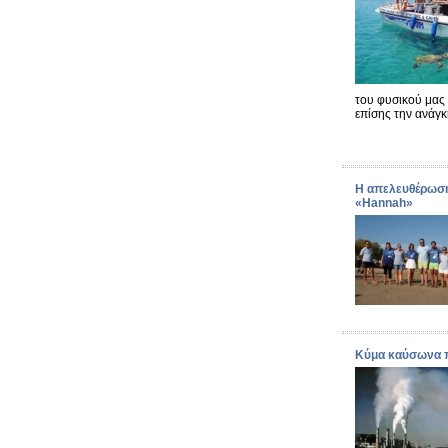
του φυσικού μας 
επίσης την ανάγκ
H απελευθέρωση
«Hannah»
Κύμα καύσωνα π