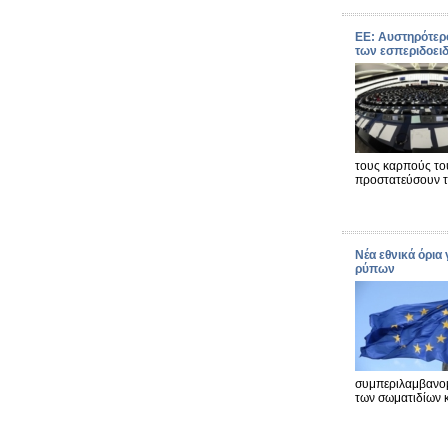
ΕΕ: Αυστηρότερ
των εσπεριδοει
τους καρπούς το
προστατεύσουν 
Νέα εθνικά όρια
ρύπων
συμπεριλαμβανομ
των σωματιδίων κ